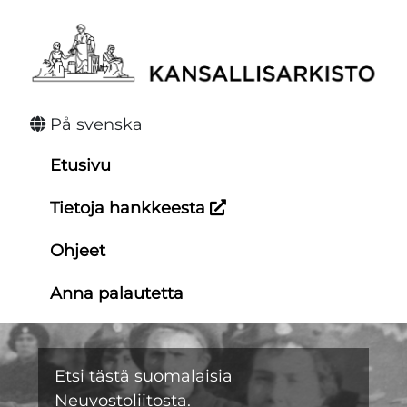
Hyppää
sisältöön
På svenska
Etusivu
Tietoja hankkeesta
Ohjeet
Anna palautetta
Etsi tästä suomalaisia
Neuvostoliitosta.